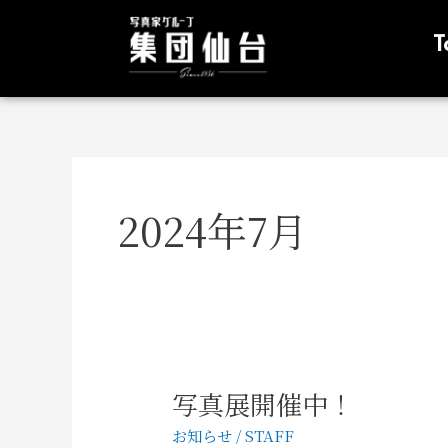
内
容
T
を
ス
キ
ッ
プ
2024年7月
写真展開催中！
写
真
お知らせ
/
STAFF
展