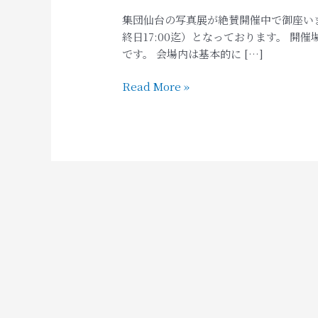
開
集団仙台の写真展が絶賛開催中で御座います。日
催
終日17:00迄）となっております。 開
中！
です。 会場内は基本的に […]
Read More »