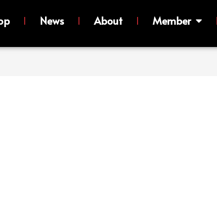
op
News
About
Member