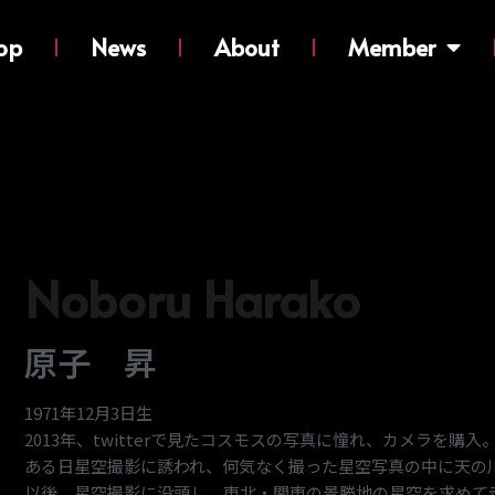
op
News
About
Member
Noboru Harako
原子 昇
1971年12月3日生
2013年、twitterで見たコスモスの写真に憧れ、カメラを
ある日星空撮影に誘われ、何気なく撮った星空写真の中に天の
以後、星空撮影に没頭し、東北・関東の景勝地の星空を求めて