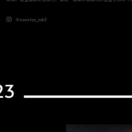
＠nonstar_mk3
23