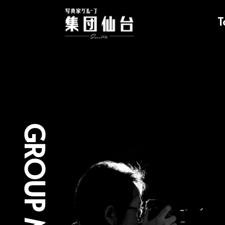
内
容
T
を
ス
キ
ッ
プ
GROUP MEMBER