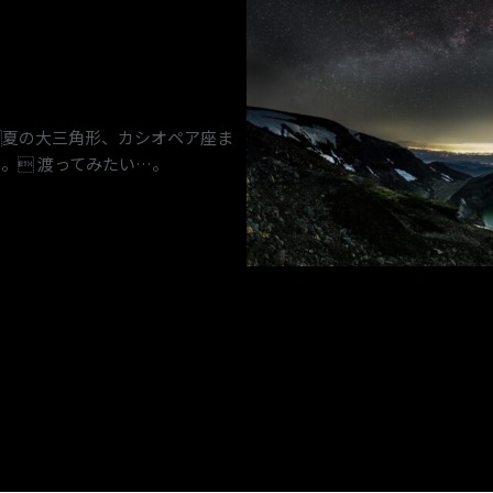
夏の大三角形、カシオペア座ま
。 渡ってみたい…。