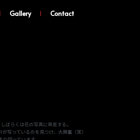
Gallery
Contact
購入。しばらくは花の写真に奔走する。
川が写っているのを見つけ、大興奮（笑）
走り回っています。